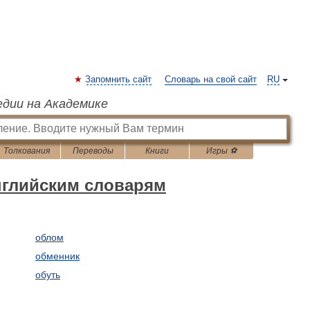
Запомнить сайт
Словарь на свой сайт
RU
едии на Академике
Толкования
Переводы
Книги
Игры ⚽
нглийским словарям
облом
обменник
обуть