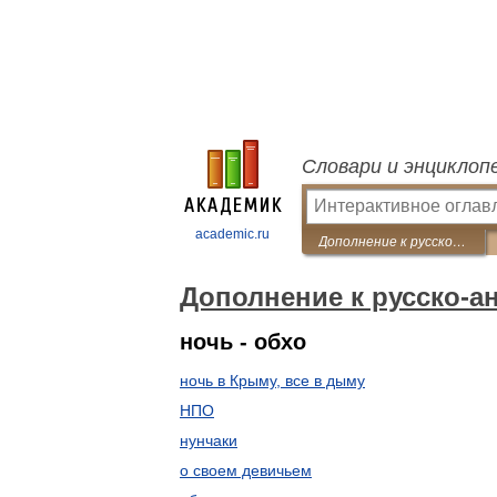
Словари и энциклоп
academic.ru
Дополнение к русско-английским словарям
Дополнение к русско-а
ночь - обхо
ночь в Крыму, все в дыму
НПО
нунчаки
о своем девичьем