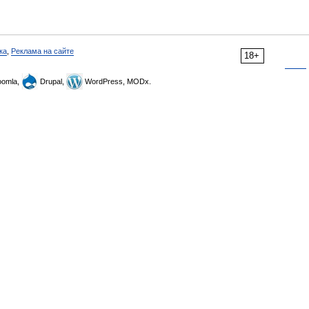
ка
,
Реклама на сайте
18+
omla,
Drupal,
WordPress, MODx.